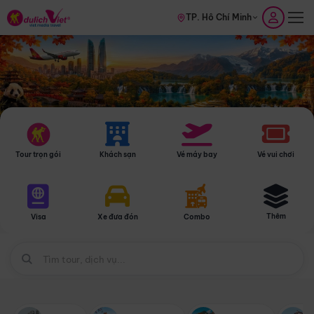
TP. Hồ Chí Minh
Tour trọn gói
Khách sạn
Vé máy bay
Vé vui chơi
Thêm
Visa
Xe đưa đón
Combo