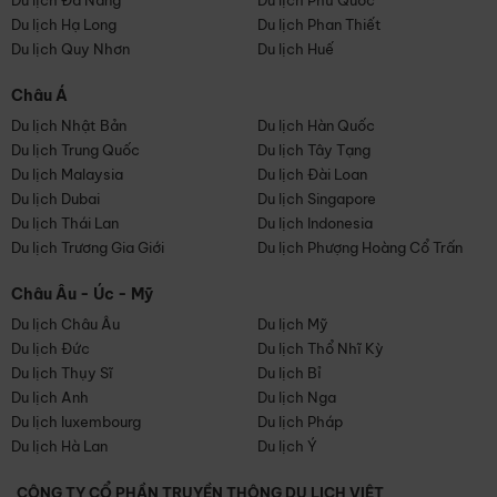
Du lịch Đà Nẵng
Du lịch Phú Quốc
Du lịch Hạ Long
Du lịch Phan Thiết
Du lịch Quy Nhơn
Du lịch Huế
Châu Á
Du lịch Nhật Bản
Du lịch Hàn Quốc
Du lịch Trung Quốc
Du lịch Tây Tạng
Du lịch Malaysia
Du lịch Đài Loan
Du lịch Dubai
Du lịch Singapore
Du lịch Thái Lan
Du lịch Indonesia
Du lịch Trương Gia Giới
Du lịch Phượng Hoàng Cổ Trấn
Châu Âu - Úc - Mỹ
Du lịch Châu Âu
Du lịch Mỹ
Du lịch Đức
Du lịch Thổ Nhĩ Kỳ
Du lịch Thụy Sĩ
Du lịch Bỉ
Du lịch Anh
Du lịch Nga
Du lịch luxembourg
Du lịch Pháp
Du lịch Hà Lan
Du lịch Ý
CÔNG TY CỔ PHẦN TRUYỀN THÔNG DU LỊCH VIỆT