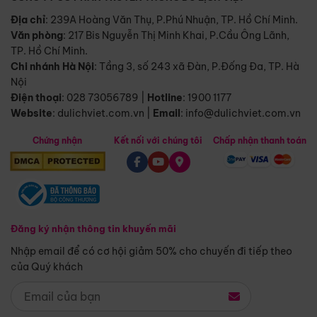
Địa chỉ
: 239A Hoàng Văn Thụ, P.Phú Nhuận, TP. Hồ Chí Minh.
Văn phòng
:
217 Bis Nguyễn Thị Minh Khai, P.Cầu Ông Lãnh,
TP. Hồ Chí Minh.
Chi nhánh Hà Nội
:
Tầng 3, số 243 xã Đàn, P.Đống Đa, TP. Hà
Nội
Điện thoại
:
028 73056789
|
Hotline
:
1900 1177
Website
:
dulichviet.com.vn
|
Email
:
info@dulichviet.com.vn
Chứng nhận
Kết nối với chúng tôi
Chấp nhận thanh toán
Đăng ký nhận thông tin khuyến mãi
Nhập email để có cơ hội giảm 50% cho chuyến đi tiếp theo
của Quý khách