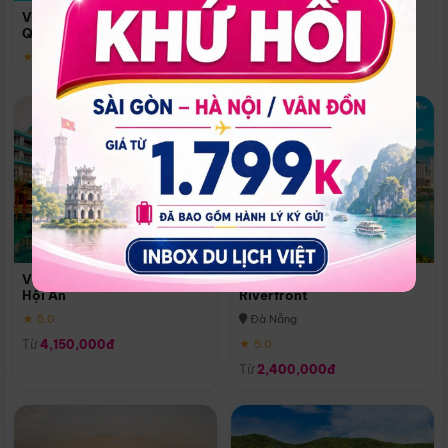
Quoc
Vinpearl Resort & Spa Phu
Phú Quốc
Quoc
★ 5.0
★ 5.0
Vinpearl Resort & Golf Nam
Melia Vinpearl Danang
Hội An
Riverfront
★ 5.0
Đà Nẵng
Từ
4,150,000đ
★ 5.0
Từ
2,400,000đ