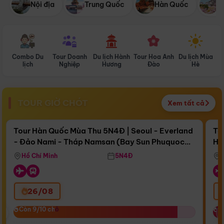
Nội địa
Trung Quốc
Hàn Quốc
N
Combo Du
Tour Doanh
Du lịch Hành
Tour Hoa Anh
Du lịch Mùa
D
lịch
Nghiệp
Hương
Đào
Hè
TOUR GIỜ CHÓT
Xem tất cả
Điểm nổi bật
Còn
17 ngày 06:09:44
Cò
Tour Hàn Quốc Mùa Thu 5N4Đ | Seoul - Everland
To
- Đảo Nami - Tháp Namsan (Bay Sun Phuquoc
Hò
Bay Sun Phuquoc Airways
Tặ
Airways)
Aq
Hồ Chí Minh
5N4Đ
26/08
‹
Còn 9/10 chỗ
Còn 9/10 chỗ
C
C