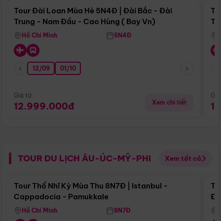
Tour Đài Loan Mùa Hè 5N4Đ | Đài Bắc - Đài
To
Trung - Nam Đầu - Cao Hùng ( Bay Vn)
Tr
Hồ Chí Minh
5N4Đ
12/09
01/10
Giá từ:
Giá
Xem chi tiết
12.999.000đ
1
TOUR DU LỊCH ÂU-ÚC-MỸ-PHI
Xem tất cả
Điểm nổi bật
Tour Thổ Nhĩ Kỳ Mùa Thu 8N7Đ | Istanbul -
To
Cappadocia - Pamukkale
Đế
Hồ Chí Minh
8N7Đ