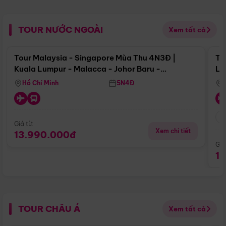
TOUR NƯỚC NGOÀI
Xem tất cả
Điểm nổi bật
Tour Malaysia - Singapore Mùa Thu 4N3Đ |
To
Kuala Lumpur - Malacca - Johor Baru -
Lử
Singapore
Hồ Chí Minh
5N4Đ
Giá từ:
Xem chi tiết
13.990.000đ
Giá
1
TOUR CHÂU Á
Xem tất cả
Điểm nổi bật