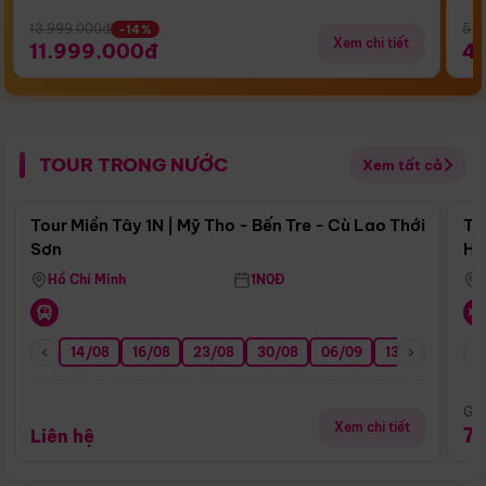
13.999.000đ
5.5
-14%
Xem chi tiết
11.999.000đ
4
TOUR TRONG NƯỚC
Xem tất cả
Điểm nổi bật
Tour Miền Tây 1N | Mỹ Tho - Bến Tre - Cù Lao Thới
To
Sơn
Hu
Hồ Chí Minh
1N0Đ
14/08
16/08
23/08
30/08
06/09
13/09
20/0
Giá
Xem chi tiết
7
Liên hệ