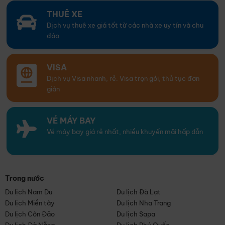
THUÊ XE
Dịch vụ thuê xe giá tốt từ các nhà xe uy tín và chu
đáo
VISA
Dịch vụ Visa nhanh, rẻ. Visa trọn gói, thủ tục đơn
giản
VÉ MÁY BAY
Vé máy bay giá rẻ nhất, nhiều khuyến mãi hấp dẫn
Trong nước
Du lịch Nam Du
Du lịch Đà Lạt
Du lịch Miền tây
Du lịch Nha Trang
Du lịch Côn Đảo
Du lịch Sapa