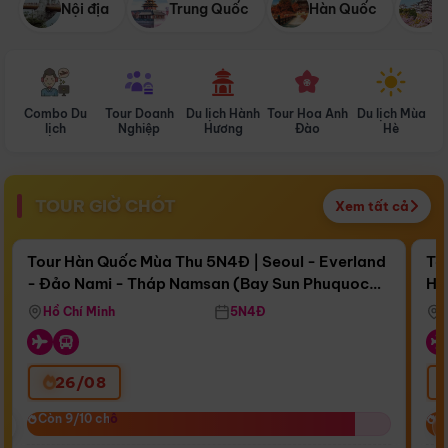
Nội địa
Trung Quốc
Hàn Quốc
N
Combo Du
Tour Doanh
Du lịch Hành
Tour Hoa Anh
Du lịch Mùa
D
lịch
Nghiệp
Hương
Đào
Hè
TOUR GIỜ CHÓT
Xem tất cả
Điểm nổi bật
Còn
15 ngày 22:05:37
Cò
Tour Hàn Quốc Mùa Thu 5N4Đ | Seoul - Everland
To
- Đảo Nami - Tháp Namsan (Bay Sun Phuquoc
Hò
Bay Sun Phuquoc Airways
Tặ
Airways)
Aq
Hồ Chí Minh
5N4Đ
26/08
‹
Còn 9/10 chỗ
Còn 9/10 chỗ
C
C