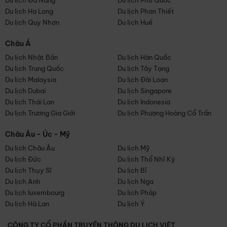
Du lịch Đà Nẵng
Du lịch Phú Quốc
Du lịch Hạ Long
Du lịch Phan Thiết
Du lịch Quy Nhơn
Du lịch Huế
Châu Á
Du lịch Nhật Bản
Du lịch Hàn Quốc
Du lịch Trung Quốc
Du lịch Tây Tạng
Du lịch Malaysia
Du lịch Đài Loan
Du lịch Dubai
Du lịch Singapore
Du lịch Thái Lan
Du lịch Indonesia
Du lịch Trương Gia Giới
Du lịch Phượng Hoàng Cổ Trấn
Châu Âu - Úc - Mỹ
Du lịch Châu Âu
Du lịch Mỹ
Du lịch Đức
Du lịch Thổ Nhĩ Kỳ
Du lịch Thụy Sĩ
Du lịch Bỉ
Du lịch Anh
Du lịch Nga
Du lịch luxembourg
Du lịch Pháp
Du lịch Hà Lan
Du lịch Ý
CÔNG TY CỔ PHẦN TRUYỀN THÔNG DU LỊCH VIỆT