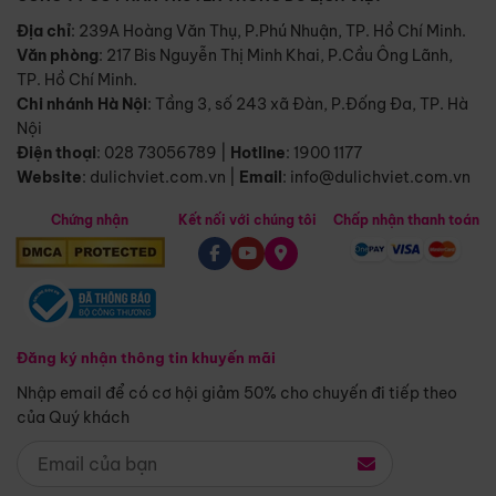
Địa chỉ
: 239A Hoàng Văn Thụ, P.Phú Nhuận, TP. Hồ Chí Minh.
Văn phòng
:
217 Bis Nguyễn Thị Minh Khai, P.Cầu Ông Lãnh,
TP. Hồ Chí Minh.
Chi nhánh Hà Nội
:
Tầng 3, số 243 xã Đàn, P.Đống Đa, TP. Hà
Nội
Điện thoại
:
028 73056789
|
Hotline
:
1900 1177
Website
:
dulichviet.com.vn
|
Email
:
info@dulichviet.com.vn
Chứng nhận
Kết nối với chúng tôi
Chấp nhận thanh toán
Đăng ký nhận thông tin khuyến mãi
Nhập email để có cơ hội giảm 50% cho chuyến đi tiếp theo
của Quý khách