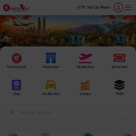
TP. Hồ Chí Minh
Tour trọn gói
Khách sạn
Vé máy bay
Vé vui chơi
Thêm
Visa
Xe đưa đón
Combo