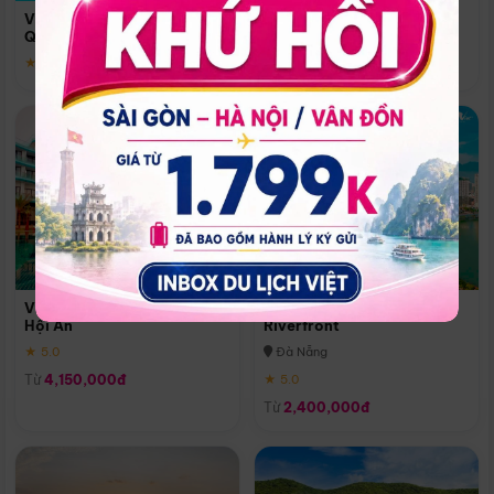
Quoc
Vinpearl Resort & Spa Phu
Phú Quốc
Quoc
★ 5.0
★ 5.0
Vinpearl Resort & Golf Nam
Melia Vinpearl Danang
Hội An
Riverfront
★ 5.0
Đà Nẵng
Từ
4,150,000đ
★ 5.0
Từ
2,400,000đ