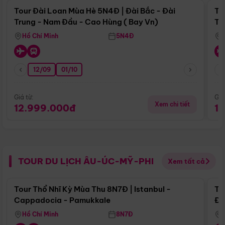
Tour Đài Loan Mùa Hè 5N4Đ | Đài Bắc - Đài
To
Trung - Nam Đầu - Cao Hùng ( Bay Vn)
Tr
Hồ Chí Minh
5N4Đ
12/09
01/10
Giá từ:
Giá
Xem chi tiết
12.999.000đ
1
TOUR DU LỊCH ÂU-ÚC-MỸ-PHI
Xem tất cả
Điểm nổi bật
Tour Thổ Nhĩ Kỳ Mùa Thu 8N7Đ | Istanbul -
To
Cappadocia - Pamukkale
Đế
Hồ Chí Minh
8N7Đ