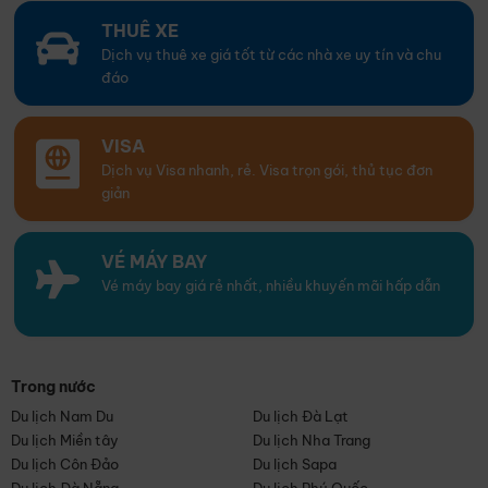
THUÊ XE
Dịch vụ thuê xe giá tốt từ các nhà xe uy tín và chu
đáo
VISA
Dịch vụ Visa nhanh, rẻ. Visa trọn gói, thủ tục đơn
giản
VÉ MÁY BAY
Vé máy bay giá rẻ nhất, nhiều khuyến mãi hấp dẫn
Trong nước
Du lịch Nam Du
Du lịch Đà Lạt
Du lịch Miền tây
Du lịch Nha Trang
Du lịch Côn Đảo
Du lịch Sapa