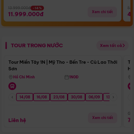
13.999.000đ
5.5
-14%
Xem chi tiết
11.999.000đ
4
TOUR TRONG NƯỚC
Xem tất cả
Điểm nổi bật
Tour Miền Tây 1N | Mỹ Tho - Bến Tre - Cù Lao Thới
To
Sơn
Hu
Hồ Chí Minh
1N0Đ
14/08
16/08
23/08
30/08
06/09
13/09
20/0
Giá
Xem chi tiết
7
Liên hệ