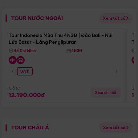
TOUR NƯỚC NGOÀI
Xem tất cả
Điểm nổi bật
Tour Indonesia Mùa Thu 4N3Đ | Đảo Bali - Núi
To
Lửa Batur - Làng Penglipuran
Tr
Hồ Chí Minh
4N3Đ
07/11
Giá từ:
Giá
Xem chi tiết
12.190.000đ
1
TOUR CHÂU Á
Xem tất cả
Điểm nổi bật