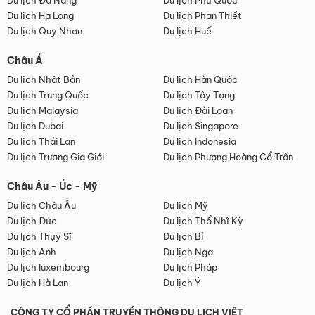
Du lịch Đà Nẵng
Du lịch Phú Quốc
Du lịch Hạ Long
Du lịch Phan Thiết
Du lịch Quy Nhơn
Du lịch Huế
Châu Á
Du lịch Nhật Bản
Du lịch Hàn Quốc
Du lịch Trung Quốc
Du lịch Tây Tạng
Du lịch Malaysia
Du lịch Đài Loan
Du lịch Dubai
Du lịch Singapore
Du lịch Thái Lan
Du lịch Indonesia
Du lịch Trương Gia Giới
Du lịch Phượng Hoàng Cổ Trấn
Châu Âu - Úc - Mỹ
Du lịch Châu Âu
Du lịch Mỹ
Du lịch Đức
Du lịch Thổ Nhĩ Kỳ
Du lịch Thụy Sĩ
Du lịch Bỉ
Du lịch Anh
Du lịch Nga
Du lịch luxembourg
Du lịch Pháp
Du lịch Hà Lan
Du lịch Ý
CÔNG TY CỔ PHẦN TRUYỀN THÔNG DU LỊCH VIỆT