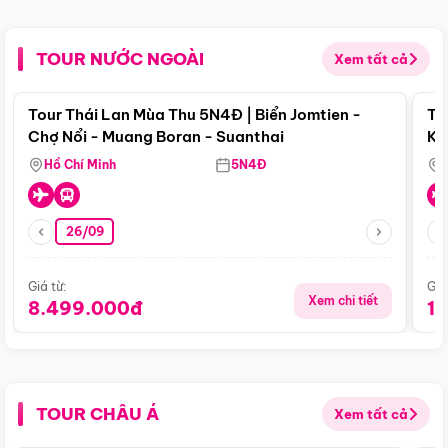
TOUR NƯỚC NGOÀI
Xem tất cả
Điểm nổi bật
Tour Thái Lan Mùa Thu 5N4Đ | Biển Jomtien -
To
Chợ Nổi - Muang Boran - Suanthai
Ku
Si
Hồ Chí Minh
5N4Đ
26/09
Giá từ:
Giá
Xem chi tiết
8.499.000đ
1
TOUR CHÂU Á
Xem tất cả
Điểm nổi bật