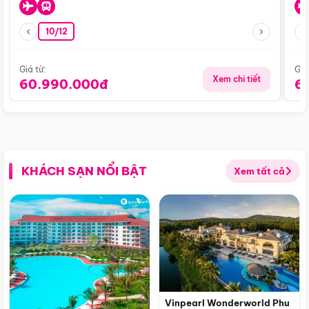
10/12
Giá từ:
Giá
Xem chi tiết
60.990.000đ
6
KHÁCH SẠN NỔI BẬT
Xem tất cả
Vinpearl Wonderworld Phu