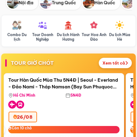
Nội địa
Trung Quốc
Hàn Quốc
N
Combo Du
Tour Doanh
Du lịch Hành
Tour Hoa Anh
Du lịch Mùa
D
lịch
Nghiệp
Hương
Đào
Hè
TOUR GIỜ CHÓT
Xem tất cả
Điểm nổi bật
Còn
19 ngày 07:25:04
Cò
Tour Hàn Quốc Mùa Thu 5N4Đ | Seoul - Everland
To
- Đảo Nami - Tháp Namsan (Bay Sun Phuquoc
Hò
Tặ
Airways)
Aq
Hồ Chí Minh
5N4Đ
26/08
‹
Còn 10 chỗ
Còn 10 chỗ
C
C