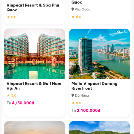
Quoc
Vinpearl Resort & Spa Phu
Phú Quốc
Quoc
★ 5.0
★ 5.0
Vinpearl Resort & Golf Nam
Melia Vinpearl Danang
Hội An
Riverfront
★ 5.0
Đà Nẵng
Từ
4,150,000đ
★ 5.0
Từ
2,400,000đ