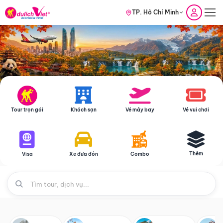
TP. Hồ Chí Minh
Tour trọn gói
Khách sạn
Vé máy bay
Vé vui chơi
Thêm
Visa
Xe đưa đón
Combo