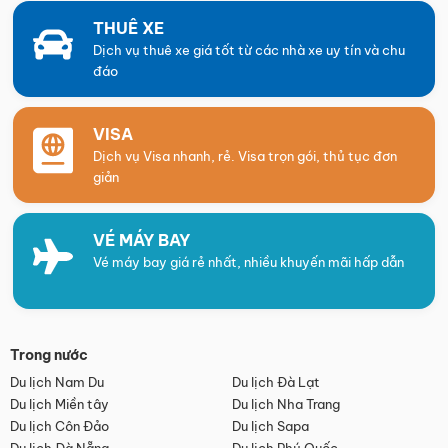
THUÊ XE
Dịch vụ thuê xe giá tốt từ các nhà xe uy tín và chu
đáo
VISA
Dịch vụ Visa nhanh, rẻ. Visa trọn gói, thủ tục đơn
giản
VÉ MÁY BAY
Vé máy bay giá rẻ nhất, nhiều khuyến mãi hấp dẫn
Trong nước
Du lịch Nam Du
Du lịch Đà Lạt
Du lịch Miền tây
Du lịch Nha Trang
Du lịch Côn Đảo
Du lịch Sapa