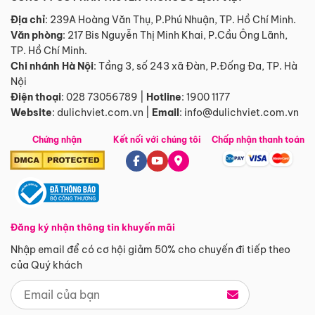
Địa chỉ
: 239A Hoàng Văn Thụ, P.Phú Nhuận, TP. Hồ Chí Minh.
Văn phòng
:
217 Bis Nguyễn Thị Minh Khai, P.Cầu Ông Lãnh,
TP. Hồ Chí Minh.
Chi nhánh Hà Nội
:
Tầng 3, số 243 xã Đàn, P.Đống Đa, TP. Hà
Nội
Điện thoại
:
028 73056789
|
Hotline
:
1900 1177
Website
:
dulichviet.com.vn
|
Email
:
info@dulichviet.com.vn
Chứng nhận
Kết nối với chúng tôi
Chấp nhận thanh toán
Đăng ký nhận thông tin khuyến mãi
Nhập email để có cơ hội giảm 50% cho chuyến đi tiếp theo
của Quý khách