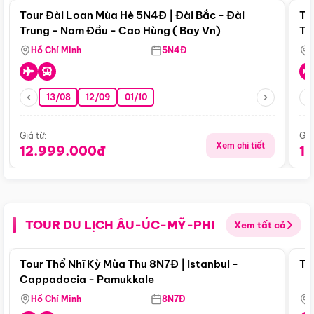
Tour Đài Loan Mùa Hè 5N4Đ | Đài Bắc - Đài
To
Trung - Nam Đầu - Cao Hùng ( Bay Vn)
Tr
Hồ Chí Minh
5N4Đ
13/08
12/09
01/10
Giá từ:
Giá
Xem chi tiết
12.999.000đ
1
TOUR DU LỊCH ÂU-ÚC-MỸ-PHI
Xem tất cả
Điểm nổi bật
Tour Thổ Nhĩ Kỳ Mùa Thu 8N7Đ | Istanbul -
To
Cappadocia - Pamukkale
Hồ Chí Minh
8N7Đ