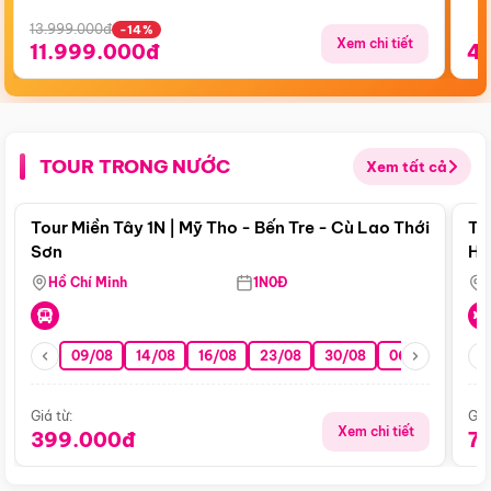
13.999.000đ
-14%
Xem chi tiết
11.999.000đ
4
TOUR TRONG NƯỚC
Xem tất cả
Điểm nổi bật
Tour Miền Tây 1N | Mỹ Tho - Bến Tre - Cù Lao Thới
To
Sơn
Hu
Hồ Chí Minh
1N0Đ
09/08
14/08
16/08
23/08
30/08
06/09
13/0
Giá từ:
Giá
Xem chi tiết
399.000đ
7