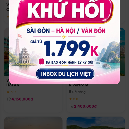
Quoc
Vinpearl Resort & Spa Phu
Phú Quốc
Quoc
★ 5.0
★ 5.0
Vinpearl Resort & Golf Nam
Melia Vinpearl Danang
Hội An
Riverfront
★ 5.0
Đà Nẵng
Từ
4,150,000đ
★ 5.0
Từ
2,400,000đ