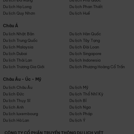
Du lịch Đà Nẵng
Du lịch Phú Quốc
Du lịch Hạ Long
Du lịch Phan Thiết
Du lịch Quy Nhơn
Du lịch Huế
Châu Á
Du lịch Nhật Bản
Du lịch Hàn Quốc
Du lịch Trung Quốc
Du lịch Tây Tạng
Du lịch Malaysia
Du lịch Đài Loan
Du lịch Dubai
Du lịch Singapore
Du lịch Thái Lan
Du lịch Indonesia
Du lịch Trương Gia Giới
Du lịch Phượng Hoàng Cổ Trấn
Châu Âu - Úc - Mỹ
Du lịch Châu Âu
Du lịch Mỹ
Du lịch Đức
Du lịch Thổ Nhĩ Kỳ
Du lịch Thụy Sĩ
Du lịch Bỉ
Du lịch Anh
Du lịch Nga
Du lịch luxembourg
Du lịch Pháp
Du lịch Hà Lan
Du lịch Ý
CÔNG TY CỔ PHẦN TRUYỀN THÔNG DU LỊCH VIỆT