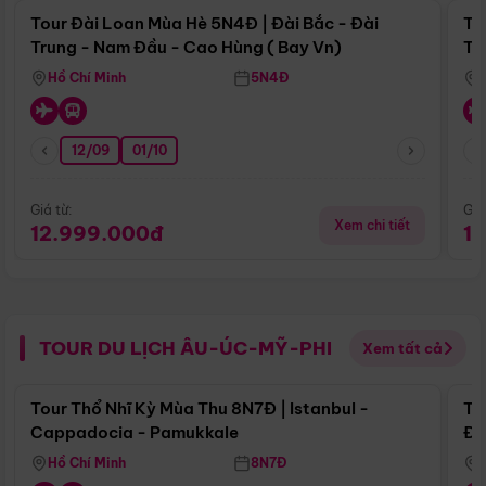
Tour Đài Loan Mùa Hè 5N4Đ | Đài Bắc - Đài
To
Trung - Nam Đầu - Cao Hùng ( Bay Vn)
Tr
Hồ Chí Minh
5N4Đ
12/09
01/10
Giá từ:
Giá
Xem chi tiết
12.999.000đ
1
TOUR DU LỊCH ÂU-ÚC-MỸ-PHI
Xem tất cả
Điểm nổi bật
Tour Thổ Nhĩ Kỳ Mùa Thu 8N7Đ | Istanbul -
To
Cappadocia - Pamukkale
Đế
Hồ Chí Minh
8N7Đ