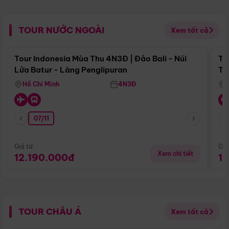
TOUR NƯỚC NGOÀI
Xem tất cả
Điểm nổi bật
Tour Indonesia Mùa Thu 4N3Đ | Đảo Bali - Núi
To
Lửa Batur - Làng Penglipuran
Tr
Hồ Chí Minh
4N3Đ
07/11
Giá từ:
Giá
Xem chi tiết
12.190.000đ
1
TOUR CHÂU Á
Xem tất cả
Điểm nổi bật