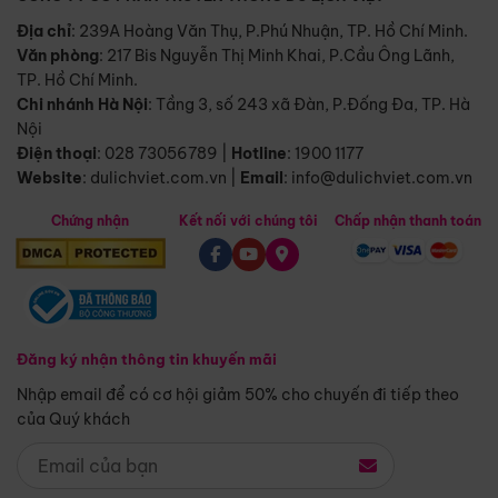
Địa chỉ
: 239A Hoàng Văn Thụ, P.Phú Nhuận, TP. Hồ Chí Minh.
Văn phòng
:
217 Bis Nguyễn Thị Minh Khai, P.Cầu Ông Lãnh,
TP. Hồ Chí Minh.
Chi nhánh Hà Nội
:
Tầng 3, số 243 xã Đàn, P.Đống Đa, TP. Hà
Nội
Điện thoại
:
028 73056789
|
Hotline
:
1900 1177
Website
:
dulichviet.com.vn
|
Email
:
info@dulichviet.com.vn
Chứng nhận
Kết nối với chúng tôi
Chấp nhận thanh toán
Đăng ký nhận thông tin khuyến mãi
Nhập email để có cơ hội giảm 50% cho chuyến đi tiếp theo
của Quý khách