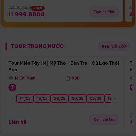
13.999.000đ
5.5
-14%
Xem chi tiết
11.999.000đ
4
TOUR TRONG NƯỚC
Xem tất cả
Điểm nổi bật
Tour Miền Tây 1N | Mỹ Tho - Bến Tre - Cù Lao Thới
To
Sơn
Hu
Hồ Chí Minh
1N0Đ
14/08
16/08
23/08
30/08
06/09
13/09
20/0
Giá
Xem chi tiết
7
Liên hệ