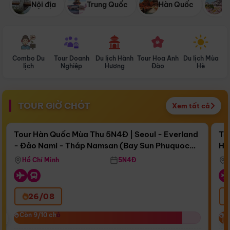
Nội địa
Trung Quốc
Hàn Quốc
N
Combo Du
Tour Doanh
Du lịch Hành
Tour Hoa Anh
Du lịch Mùa
D
lịch
Nghiệp
Hương
Đào
Hè
TOUR GIỜ CHÓT
Xem tất cả
Điểm nổi bật
Còn
16 ngày 11:30:43
Cò
Tour Hàn Quốc Mùa Thu 5N4Đ | Seoul - Everland
To
- Đảo Nami - Tháp Namsan (Bay Sun Phuquoc
Hò
Bay Sun Phuquoc Airways
Tặ
Airways)
Aq
Hồ Chí Minh
5N4Đ
26/08
‹
Còn 9/10 chỗ
Còn 9/10 chỗ
C
C