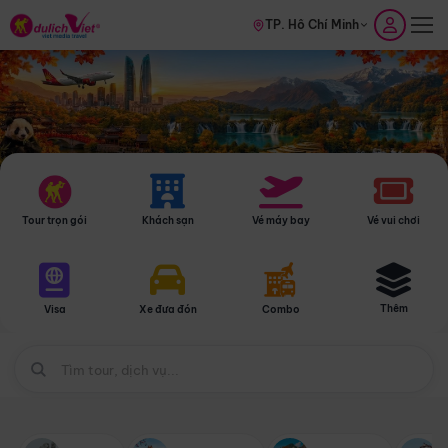
TP. Hồ Chí Minh
Tour trọn gói
Khách sạn
Vé máy bay
Vé vui chơi
Thêm
Visa
Xe đưa đón
Combo