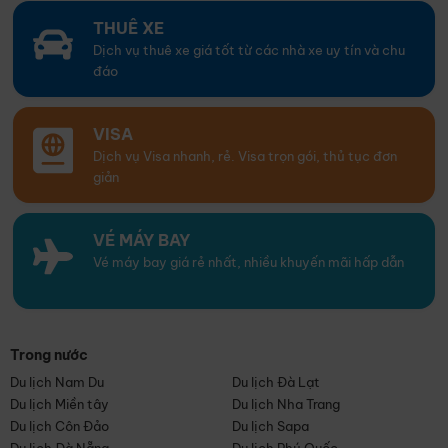
THUÊ XE
Dịch vụ thuê xe giá tốt từ các nhà xe uy tín và chu
đáo
VISA
Dịch vụ Visa nhanh, rẻ. Visa trọn gói, thủ tục đơn
giản
VÉ MÁY BAY
Vé máy bay giá rẻ nhất, nhiều khuyến mãi hấp dẫn
Trong nước
Du lịch Nam Du
Du lịch Đà Lạt
Du lịch Miền tây
Du lịch Nha Trang
Du lịch Côn Đảo
Du lịch Sapa